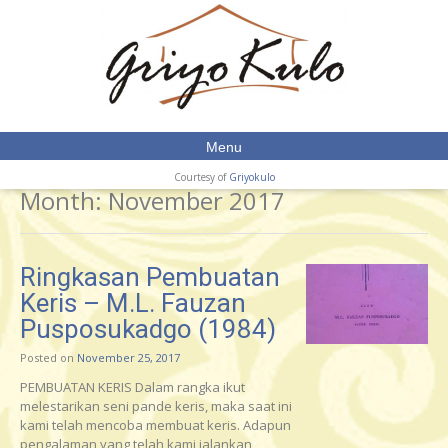
Menu
Courtesy of
Griyokulo
Month:
November 2017
Ringkasan Pembuatan
Keris – M.L. Fauzan
Pusposukadgo (1984)
Posted on
November 25, 2017
PEMBUATAN KERIS Dalam rangka ikut
melestarikan seni pande keris, maka saat ini
kami telah mencoba membuat keris. Adapun
pengalaman yang telah kami jalankan