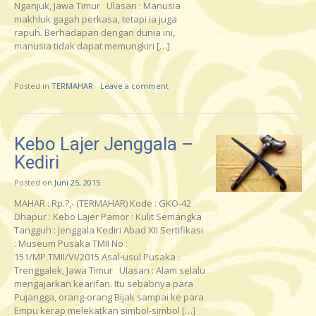
Nganjuk, Jawa Timur Ulasan : Manusia
makhluk gagah perkasa, tetapi ia juga
rapuh. Berhadapan dengan dunia ini,
manusia tidak dapat memungkiri […]
Posted in
TERMAHAR
Leave a comment
Kebo Lajer Jenggala –
Kediri
Posted on
Juni 25, 2015
MAHAR : Rp.?,- (TERMAHAR) Kode : GKO-42
Dhapur : Kebo Lajer Pamor : Kulit Semangka
Tangguh : Jenggala Kediri Abad XII Sertifikasi
: Museum Pusaka TMII No :
151/MP.TMII/VI/2015 Asal-usul Pusaka :
Trenggalek, Jawa Timur Ulasan : Alam selalu
mengajarkan kearifan. Itu sebabnya para
Pujangga, orang-orang Bijak sampai ke para
Empu kerap melekatkan simbol-simbol […]