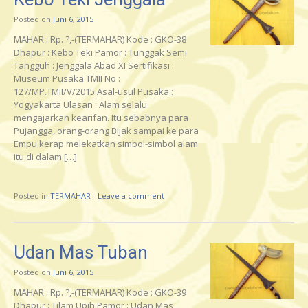
Posted on
Juni 6, 2015
MAHAR : Rp. ?,-(TERMAHAR) Kode : GKO-38
Dhapur : Kebo Teki Pamor : Tunggak Semi
Tangguh : Jenggala Abad XI Sertifikasi :
Museum Pusaka TMII No :
127/MP.TMII/V/2015 Asal-usul Pusaka :
Yogyakarta Ulasan : Alam selalu
mengajarkan kearifan. Itu sebabnya para
Pujangga, orang-orang Bijak sampai ke para
Empu kerap melekatkan simbol-simbol alam
itu di dalam […]
Posted in
TERMAHAR
Leave a comment
Udan Mas Tuban
Posted on
Juni 6, 2015
MAHAR : Rp. ?,-(TERMAHAR) Kode : GKO-39
Dhapur : Tilam Upih Pamor : Udan Mas