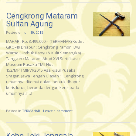
Cengkrong Mataram
Sultan Agung
Posted on
Juni 19, 2015
MAHAR : Rp. 3.499.000,- (TERMAHAR) Kode :
GKO-49 Dhapur : Cengkrong Pamor : Dwi
Warno (Unthuk Banyu & Kulit Semangka)
Tangguh : Mataram Abad XVI Sertifikasi :
Museum Pusaka TMII No :
152/MP.TMII/VI/2015 Asal-usul Pusaka :
Sragen, Jawa Tengah Ulasan : Cengkrong
umumnya ditemui dalam bentuk dhapur
keris lurus, berbeda dengan keris pada
umumnya, […]
Posted in
TERMAHAR
Leave a comment
Kebo Teki Jenggala