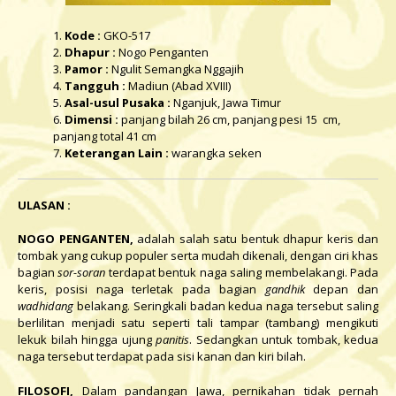
1.
Kode :
GKO-517
2.
Dhapur :
Nogo Penganten
3.
Pamor :
Ngulit Semangka Nggajih
4.
Tangguh :
Madiun (Abad XVIII)
5.
Asal-usul Pusaka :
Nganjuk, Jawa Timur
6.
Dimensi :
panjang bilah 26 cm, panjang pesi 15 cm,
panjang total 41 cm
7.
Keterangan Lain :
warangka seken
ULASAN :
NOGO PENGANTEN,
adalah salah satu bentuk dhapur keris dan
tombak yang cukup populer serta mudah dikenali, dengan ciri khas
bagian
sor-soran
terdapat bentuk naga saling membelakangi. Pada
keris, posisi naga terletak pada bagian
gandhik
depan dan
wadhidang
belakang. Seringkali badan kedua naga tersebut saling
berlilitan menjadi satu seperti tali tampar (tambang) mengikuti
lekuk bilah hingga ujung
panitis
. Sedangkan untuk tombak, kedua
naga tersebut terdapat pada sisi kanan dan kiri bilah.
FILOSOFI,
Dalam pandangan Jawa, pernikahan tidak pernah