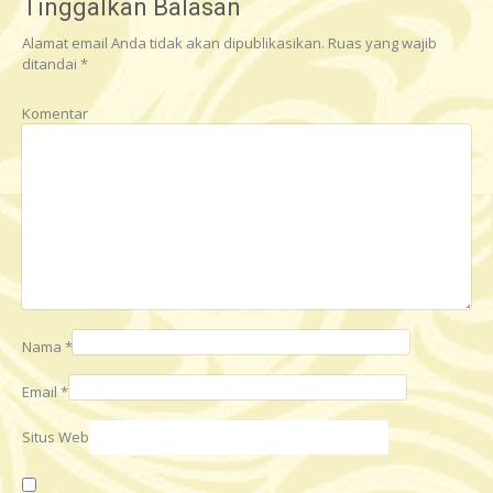
Tinggalkan Balasan
s
Alamat email Anda tidak akan dipublikasikan.
Ruas yang wajib
t
ditandai
*
n
Komentar
a
v
i
g
a
t
i
Nama
*
o
Email
*
n
Situs Web