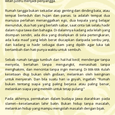
lilitan justru menjadi penyangga.
Rumah tangga bukan sekadar atap genting dan dinding bata, atau
tempat berteduh dari hujan dan panas. Ia adalah tempat dua
manusia perlahan menanggalkan ego, dua kepala yang belajar
menunduk, dua hati yang berlatih sabar, saat cinta tak selalu hadir
dalam rupa tawa dan bahagia. Di dalamnya kadang ada lelah yang
disimpan sendiri, ada doa yang diselipkan di sela pertengkaran,
ada kata maaf yang lebih berat diucapkan daripada seribu janji,
dan kadang ia hadir sebagai diam yang dipilih agar luka tak
bertambah dan hati punya waktu untuk sembuh.
Sebab rumah tangga tumbuh dari hal-hal kecil; mendengar tanpa
menyela, bertahan tanpa mengungkit, menasihati tanpa
menghakimi, dan mencintai tanpa ingin menang. Di titik-titik itulah
kesetiaan diuji bukan oleh godaan, melainkan oleh keinginan
untuk menyerah. Dan bila suatu hari ia goyah, ingatlah: “Rumah
bukan tentang siapa yang paling berjasa atau paling benar,
melainkan siapa yang memilih untuk tetap pulang.”
Pada akhirnya, pernikahan dalam budaya Jawa diarahkan pada
slamet—keselamatan lahir batin. Bukan hidup tanpa masalah,
melainkan hidup yang mampu mengolah masalah dengan bijak.