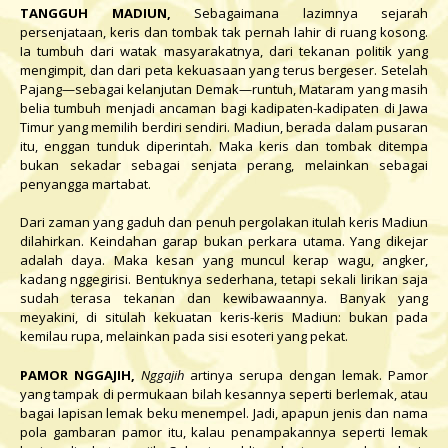
TANGGUH MADIUN,
Sebagaimana lazimnya sejarah
persenjataan, keris dan tombak tak pernah lahir di ruang kosong.
Ia tumbuh dari watak masyarakatnya, dari tekanan politik yang
mengimpit, dan dari peta kekuasaan yang terus bergeser. Setelah
Pajang—sebagai kelanjutan Demak—runtuh, Mataram yang masih
belia tumbuh menjadi ancaman bagi kadipaten-kadipaten di Jawa
Timur yang memilih berdiri sendiri. Madiun, berada dalam pusaran
itu, enggan tunduk diperintah. Maka keris dan tombak ditempa
bukan sekadar sebagai senjata perang, melainkan sebagai
penyangga martabat.
Dari zaman yang gaduh dan penuh pergolakan itulah keris Madiun
dilahirkan. Keindahan garap bukan perkara utama. Yang dikejar
adalah daya. Maka kesan yang muncul kerap wagu, angker,
kadang nggegirisi. Bentuknya sederhana, tetapi sekali lirikan saja
sudah terasa tekanan dan kewibawaannya. Banyak yang
meyakini, di situlah kekuatan keris-keris Madiun: bukan pada
kemilau rupa, melainkan pada sisi esoteri yang pekat.
PAMOR NGGAJIH,
Nggajih
artinya serupa dengan lemak. Pamor
yang tampak di permukaan bilah kesannya seperti berlemak, atau
bagai lapisan lemak beku menempel. Jadi, apapun jenis dan nama
pola gambaran pamor itu, kalau penampakannya seperti lemak