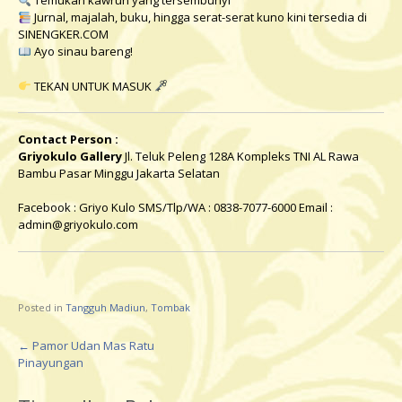
Temukan kawruh yang tersembunyi
Jurnal, majalah, buku, hingga serat-serat kuno kini tersedia di
SINENGKER.COM
Ayo sinau bareng!
TEKAN UNTUK MASUK
Contact Person :
Griyokulo Gallery
Jl. Teluk Peleng 128A Kompleks TNI AL Rawa
Bambu Pasar Minggu Jakarta Selatan
Facebook :
Griyo Kulo
SMS/Tlp/WA : 0838-7077-6000 Email :
admin@griyokulo.com
Posted in
Tangguh Madiun
,
Tombak
←
Pamor Udan Mas Ratu
P
Pinayungan
o