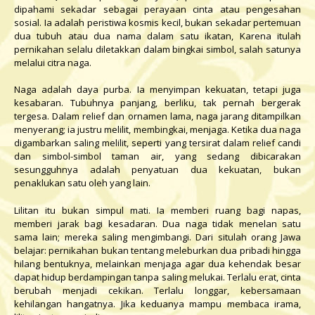
dipahami sekadar sebagai perayaan cinta atau pengesahan
sosial. Ia adalah peristiwa kosmis kecil, bukan sekadar pertemuan
dua tubuh atau dua nama dalam satu ikatan, Karena itulah
pernikahan selalu diletakkan dalam bingkai simbol, salah satunya
melalui citra naga.
Naga adalah daya purba. Ia menyimpan kekuatan, tetapi juga
kesabaran. Tubuhnya panjang, berliku, tak pernah bergerak
tergesa. Dalam relief dan ornamen lama, naga jarang ditampilkan
menyerang; ia justru melilit, membingkai, menjaga. Ketika dua naga
digambarkan saling melilit, seperti yang tersirat dalam relief candi
dan simbol-simbol taman air, yang sedang dibicarakan
sesungguhnya adalah penyatuan dua kekuatan, bukan
penaklukan satu oleh yang lain.
Lilitan itu bukan simpul mati. Ia memberi ruang bagi napas,
memberi jarak bagi kesadaran. Dua naga tidak menelan satu
sama lain; mereka saling mengimbangi. Dari situlah orang Jawa
belajar: pernikahan bukan tentang meleburkan dua pribadi hingga
hilang bentuknya, melainkan menjaga agar dua kehendak besar
dapat hidup berdampingan tanpa saling melukai. Terlalu erat, cinta
berubah menjadi cekikan. Terlalu longgar, kebersamaan
kehilangan hangatnya. Jika keduanya mampu membaca irama,