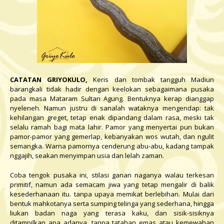
CATATAN GRIYOKULO,
Keris dan tombak tangguh Madiun
barangkali tidak hadir dengan keelokan sebagaimana pusaka
pada masa Mataram Sultan Agung. Bentuknya kerap dianggap
nyeleneh. Namun justru di sanalah wataknya mengendap: tak
kehilangan greget, tetap enak dipandang dalam rasa, meski tak
selalu ramah bagi mata lahir. Pamor yang menyertai pun bukan
pamor-pamor yang gemerlap, kebanyakan wos wutah, dan ngulit
semangka. Warna pamornya cenderung abu-abu, kadang tampak
nggajih, seakan menyimpan usia dan lelah zaman.
Coba tengok pusaka ini, stilasi ganan naganya walau terkesan
primitif, namun ada semacam jiwa yang tetap mengalir di balik
kesederhanaan itu. tanpa upaya memikat berlebihan. Mulai dari
bentuk mahkotanya serta sumping telinga yang sederhana, hingga
liukan badan naga yang terasa kaku, dan sisik-sisiknya
ditampilkan apa adanya, tanpa tatahan emas atau kemewahan